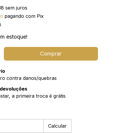
38
sem juros
to
pagando com Pix
s
m estoque!
vio
ro contra danos/quebras
 devoluções
tar, a primeira troca é grátis
Alterar CEP
CEP:
o
Calcular