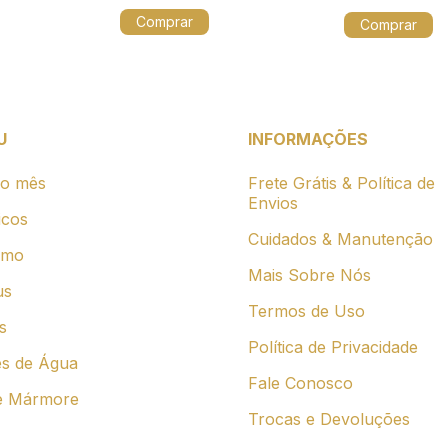
U
INFORMAÇÕES
do mês
Frete Grátis & Política de
Envios
icos
Cuidados & Manutenção
smo
Mais Sobre Nós
us
Termos de Uso
s
Política de Privacidade
es de Água
Fale Conosco
e Mármore
Trocas e Devoluções