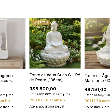
GRÁTIS
Fonte de água Buda G - Pó
agrado
Fonte de Águ
de Pedra (106cm)
esus -
Marmorite (3
2cm)
R$8.500,00
0
R$750,00
8
x
de
R$1.062,50
sem juros
sem juros
8
x
de
R$93,75
s
R$8.075,00
com
Pix
om
Pix
R$712,50
com
Atenção, última peça!
estoque!
Só restam
2
em 