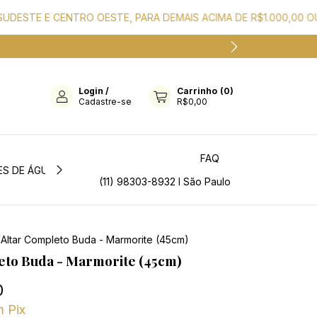
TE E CENTRO OESTE, PARA DEMAIS ACIMA DE R$1.000,00 OU FIXO
Login
/
Carrinho
(
0
)
Cadastre-se
R$0,00
FAQ
ES DE ÁGUA
PÓ DE MÁRMORE
(11) 98303-8932 I São Paulo
Altar Completo Buda - Marmorite (45cm)
eto Buda - Marmorite (45cm)
0
m
Pix