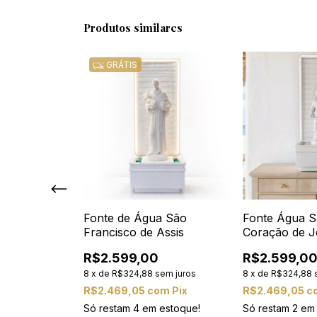
Produtos similares
GRÁTIS
rridente de
Fonte de Água São
Fonte Água S
da -
Francisco de Assis
Coração de J
Marmorite (6
R$2.599,00
R$2.599,0
13
% OFF
8
x
de
R$324,88
sem juros
8
x
de
R$324,88
em juros
R$2.469,05
com
Pix
R$2.469,05
c
m
Pix
Só restam
4
em estoque!
Só restam
2
em 