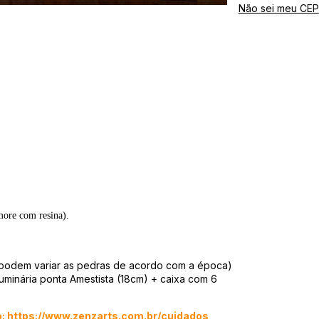
Não sei meu CEP
ore com resina).
 (podem variar as pedras de acordo com a época)
luminária ponta Amestista (18cm) + caixa com 6
o: https://www.zenzarts.com.br/cuidados