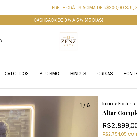
FRETE GRÁTIS ACIMA DE R$300,00 SUL, SUDES
CASHBACK DE 3% A 5% (45 DIAS)
CATÓLICOS
BUDISMO
HINDUS
ORIXÁS
FONT
Início
>
Fontes
>
1
/
6
Altar Compl
R$2.899,0
co
R$2.754,05