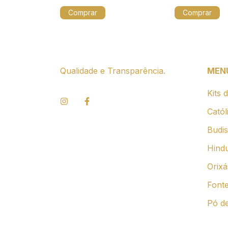
estoque!
Qualidade e Transparência.
MEN
Kits 
Catól
Budi
Hind
Orixá
Font
Pó d