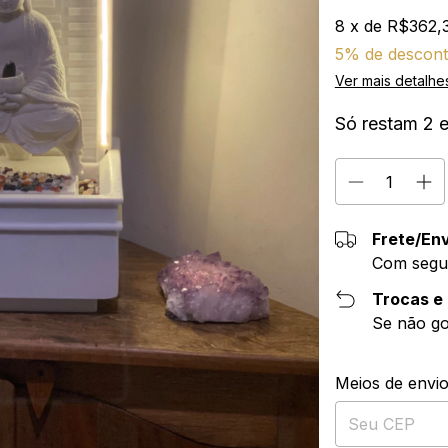
8
x de
R$362,
5% de descon
Ver mais detalhe
Só restam
2
e
Frete/En
Com segu
Trocas e
Se não gos
Entregas para o 
Meios de envi