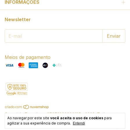
INFORMAÇÕES
Newsletter
Meios de pagamento
Copyright Zenz Arts - 37072302000185 - 2026. Todos os
Ao navegar por este site
você aceita o uso de cookies
para
direitos reservados.
agilizar a sua experiência de compra.
Entendi