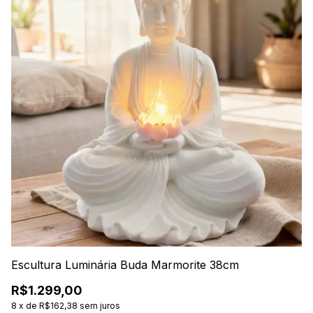
Escultura Luminária Buda Marmorite 38cm
E
D
R$1.299,00
R$
8
x
de
R$162,38
sem juros