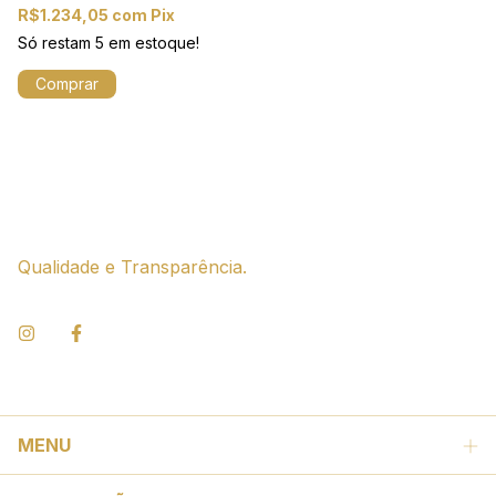
R
R$1.234,05
com
Pix
8
Só restam
5
em estoque!
R
At
Qualidade e Transparência.
MENU