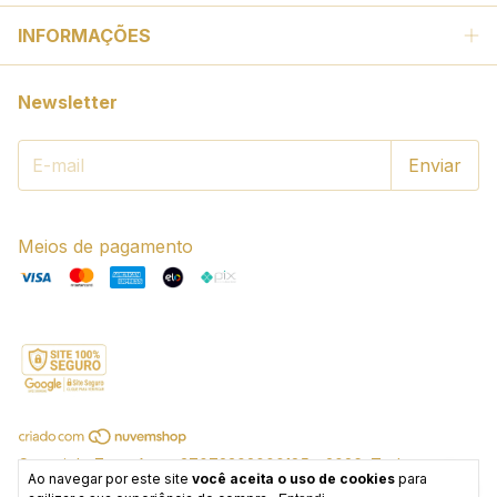
INFORMAÇÕES
Newsletter
Meios de pagamento
Copyright Zenz Arts - 37072302000185 - 2026. Todos os
Ao navegar por este site
você aceita o uso de cookies
para
direitos reservados.