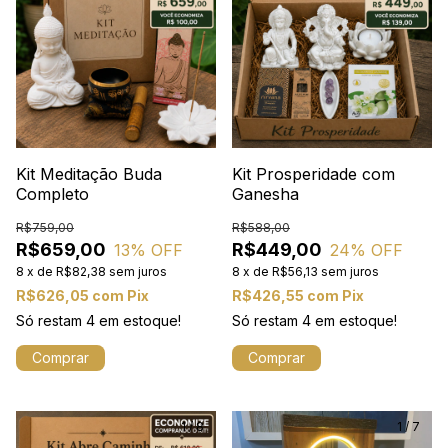
Kit Meditação Buda
Kit Prosperidade com
Completo
Ganesha
R$759,00
R$588,00
R$659,00
R$449,00
13
% OFF
24
% OFF
8
x
de
R$82,38
sem juros
8
x
de
R$56,13
sem juros
R$626,05
com
Pix
R$426,55
com
Pix
Só restam
4
em estoque!
Só restam
4
em estoque!
1
/
8
1
/
7