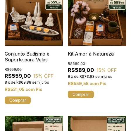
Conjunto Budismo e
Kit Amor à Natureza
Suporte para Velas
R$689,00
R$589,00
15
% OFF
R$659,00
R$559,00
15
% OFF
8
x
de
R$73,63
sem juros
8
x
de
R$69,88
sem juros
R$559,55
com
Pix
R$531,05
com
Pix
1
/
7
1
/
9