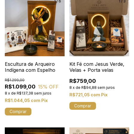
1
/
6
1
/
3
Escultura de Arqueiro
Kit Fé com Jesus Verde,
Indígena com Espelho
Velas + Porta velas
R$1.299,00
R$759,00
R$1.099,00
15
% OFF
8
x
de
R$94,88
sem juros
8
x
de
R$137,38
sem juros
R$721,05
com
Pix
R$1.044,05
com
Pix
1
/
5
1
/
5