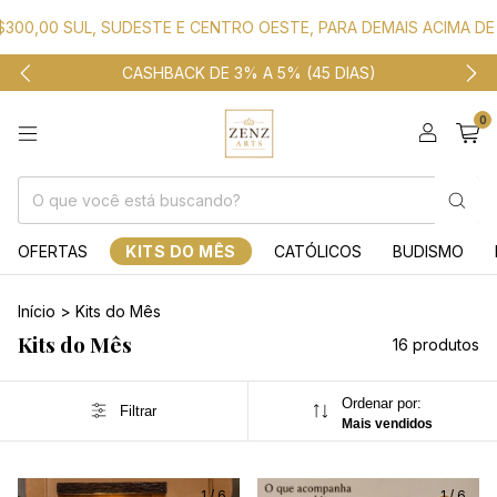
 SUL, SUDESTE E CENTRO OESTE, PARA DEMAIS ACIMA DE R$1.000
CASHBACK DE 3% A 5% (45 DIAS)
0
OFERTAS
KITS DO MÊS
CATÓLICOS
BUDISMO
Início
>
Kits do Mês
Kits do Mês
16 produtos
Ordenar por:
Filtrar
Mais vendidos
1
/
6
1
/
6