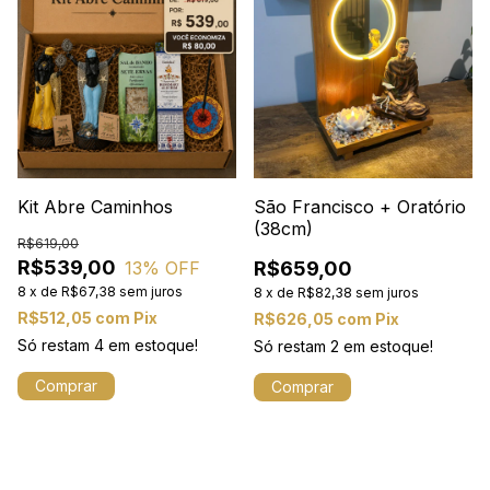
Kit Abre Caminhos
São Francisco + Oratório
(38cm)
R$619,00
R$539,00
13
% OFF
R$659,00
8
x
de
R$67,38
sem juros
8
x
de
R$82,38
sem juros
R$512,05
com
Pix
R$626,05
com
Pix
Só restam
4
em estoque!
Só restam
2
em estoque!