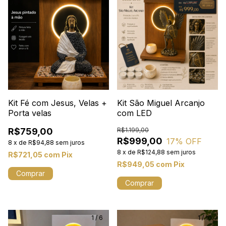
Kit Fé com Jesus, Velas +
Kit São Miguel Arcanjo
Porta velas
com LED
R$759,00
R$1.199,00
R$999,00
17
% OFF
8
x
de
R$94,88
sem juros
8
x
de
R$124,88
sem juros
R$721,05
com
Pix
R$949,05
com
Pix
1
/
6
1
/
10