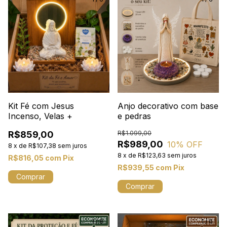
Kit Fé com Jesus
Anjo decorativo com base
Incenso, Velas +
e pedras
R$859,00
R$1.099,00
R$989,00
10
% OFF
8
x
de
R$107,38
sem juros
8
x
de
R$123,63
sem juros
R$816,05
com
Pix
R$939,55
com
Pix
1
/
8
1
/
6