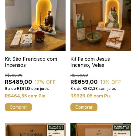
Kit São Francisco com
Kit Fé com Jesus
Incensos
Incenso, Velas
R$589,00
R$759,00
R$489,00
R$659,00
17
% OFF
13
% OFF
8
x
de
R$61,13
sem juros
8
x
de
R$82,38
sem juros
R$464,55
com
Pix
R$626,05
com
Pix
Comprar
1
/
8
1
/
10