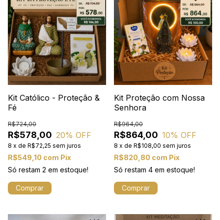
Kit Católico - Proteção &
Kit Proteção com Nossa
Fé
Senhora
R$724,00
R$964,00
R$578,00
R$864,00
20
% OFF
10
% OFF
8
x
de
R$72,25
sem juros
8
x
de
R$108,00
sem juros
R$549,10
com
Pix
R$820,80
com
Pix
Só restam
2
em estoque!
Só restam
4
em estoque!